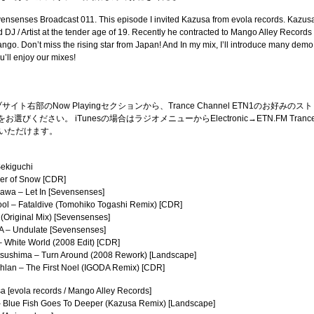
vensenses Broadcast 011. This episode I invited Kazusa from evola records. Kazus
ed DJ / Artist at the tender age of 19. Recently he contracted to Mango Alley Records
o. Don’t miss the rising star from Japan! And In my mix, I’ll introduce many demo
u’ll enjoy our mixes!
ブサイト右部のNow Playingセクションから、Trance Channel ETN1のお好みのスト
選びください。 iTunesの場合はラジオメニューからElectronic→ETN.FM Tranc
聴きいただけます。
Sekiguchi
er of Snow [CDR]
awa – Let In [Sevensenses]
pool – Fataldive (Tomohiko Togashi Remix) [CDR]
 (Original Mix) [Sevensenses]
A – Undulate [Sevensenses]
– White World (2008 Edit) [CDR]
tsushima – Turn Around (2008 Rework) [Landscape]
hlan – The First Noel (IGODA Remix) [CDR]
a [evola records / Mango Alley Records]
– Blue Fish Goes To Deeper (Kazusa Remix) [Landscape]