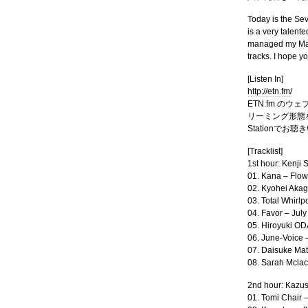
Today is the Se
is a very talent
managed my Mang
tracks. I hope yo
[Listen In]
http://etn.fm/
ETN.fm のウェ
リーミング形態をお
Stationでお
[Tracklist]
1st hour: Kenji 
01. Kana – Flow
02. Kyohei Akag
03. Total Whirl
04. Favor – July
05. Hiroyuki OD
06. June-Voice 
07. Daisuke Ma
08. Sarah Mclac
2nd hour: Kazus
01. Tomi Chair 