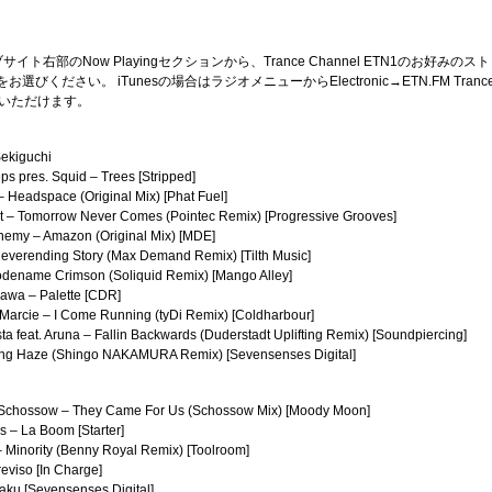
ブサイト右部のNow Playingセクションから、Trance Channel ETN1のお好みのスト
選びください。 iTunesの場合はラジオメニューからElectronic→ETN.FM Tranc
聴きいただけます。
Sekiguchi
ps pres. Squid – Trees [Stripped]
Headspace (Original Mix) [Phat Fuel]
et – Tomorrow Never Comes (Pointec Remix) [Progressive Grooves]
Enemy – Amazon (Original Mix) [MDE]
verending Story (Max Demand Remix) [Tilth Music]
Codename Crimson (Soliquid Remix) [Mango Alley]
awa – Palette [CDR]
 Marcie – I Come Running (tyDi Remix) [Coldharbour]
a feat. Aruna – Fallin Backwards (Duderstadt Uplifting Remix) [Soundpiercing]
ring Haze (Shingo NAKAMURA Remix) [Sevensenses Digital]
& Schossow – They Came For Us (Schossow Mix) [Moody Moon]
 – La Boom [Starter]
– Minority (Benny Royal Remix) [Toolroom]
eviso [In Charge]
aku [Sevensenses Digital]