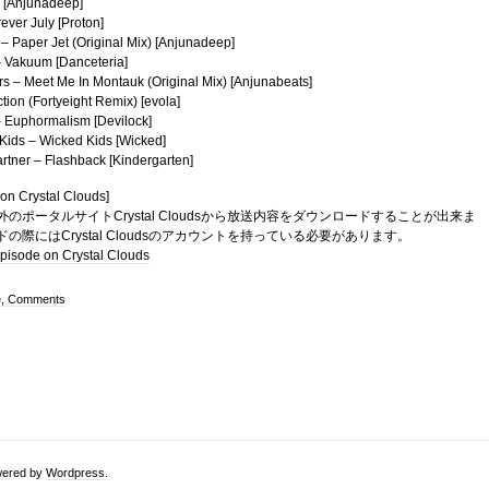
 [Anjunadeep]
ever July [Proton]
– Paper Jet (Original Mix) [Anjunadeep]
 Vakuum [Danceteria]
rs – Meet Me In Montauk (Original Mix) [Anjunabeats]
ction (Fortyeight Remix) [evola]
 Euphormalism [Devilock]
Kids – Wicked Kids [Wicked]
rtner – Flashback [Kindergarten]
on Crystal Clouds]
のポータルサイトCrystal Cloudsから放送内容をダウンロードすることが出来ま
の際にはCrystal Cloudsのアカウントを持っている必要があります。
pisode on Crystal Clouds
e, Comments
owered by
Wordpress
.