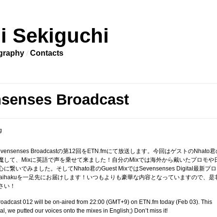
i Sekiguchi
graphy
Contacts
senses Broadcast
ensenses Broadcastの第12回をETN.fmにて放送します。今回はゲストのNhato君
魔して、Mixに英語で声を乗せて来ました！自分のMixでは海外から戴いたプロモや
いでみました。そしてNhato君のGuest MixではSevensenses Digital最新プロ
とRaihakuを一足先にお届けします！いつもよりも豪華な内容となっていますので、是
さい！
adcast 012 will be on-aired from 22:00 (GMT+9) on ETN.fm today (Feb 03). This
al, we putted our voices onto the mixes in English;) Don’t miss it!