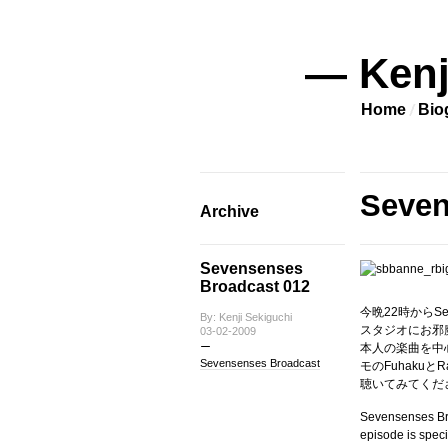
— Kenj
Home
Bio
Seven
Archive
Sevensenses
Broadcast 012
今晩22時からSev
By: Kenji Sekiguchi
スタジオにお邪
03-02-2009
本人の楽曲を中心に繋
Sevensenses Broadcast
モのFuhaku
聴いてみてくだ
Sevensenses Bro
episode is speci