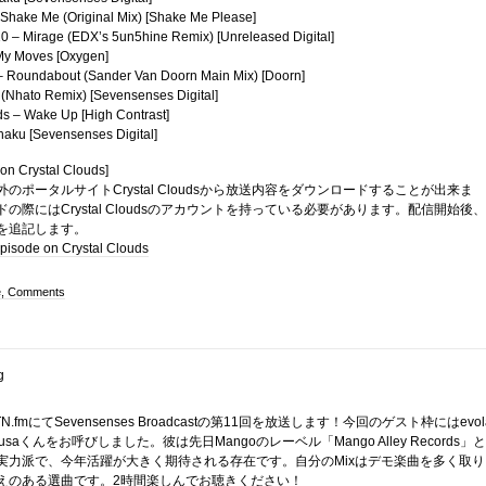
 Shake Me (Original Mix) [Shake Me Please]
0 – Mirage (EDX’s 5un5hine Remix) [Unreleased Digital]
My Moves [Oxygen]
– Roundabout (Sander Van Doorn Main Mix) [Doorn]
y (Nhato Remix) [Sevensenses Digital]
s – Wake Up [High Contrast]
haku [Sevensenses Digital]
on Crystal Clouds]
のポータルサイトCrystal Cloudsから放送内容をダウンロードすることが出来ま
の際にはCrystal Cloudsのアカウントを持っている必要があります。配信開始後、
を追記します。
pisode on Crystal Clouds
e, Comments
.fmにてSevensenses Broadcastの第11回を放送します！今回のゲスト枠にはevol
azusaくんをお呼びしました。彼は先日Mangoのレーベル「Mango Alley Records」と
実力派で、今年活躍が大きく期待される存在です。自分のMixはデモ楽曲を多く取り
えのある選曲です。2時間楽しんでお聴きください！