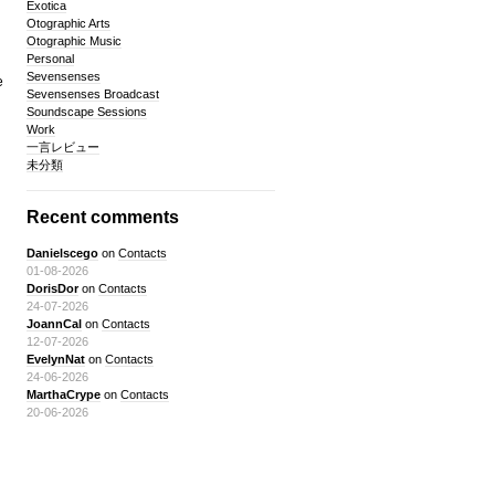
Exotica
Otographic Arts
Otographic Music
Personal
Sevensenses
e
Sevensenses Broadcast
Soundscape Sessions
Work
一言レビュー
未分類
Recent comments
Danielscego
on
Contacts
01-08-2026
DorisDor
on
Contacts
24-07-2026
JoannCal
on
Contacts
12-07-2026
EvelynNat
on
Contacts
24-06-2026
MarthaCrype
on
Contacts
20-06-2026