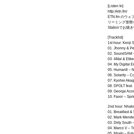
[Listen In]
http://etn.fm/
ETN.fm のウェ
リーミング形態をお
Stationでお
[Tracklist]
1st hour: Kenji 
01. Jhonny & Pe
02. SoundSAM – 
03. 4Mal & Etik
04. My Digital 
05. Human8 – Ne
06. Solarity – 
07. Kyohei Akag
08. DFOLT feat.
09. George Acost
10. Favor – Sp
2nd hour: Nhato
01. Breakfast 
02. Mark Mendes
03. Dirty South 
04. Marco V – Tr
05. Nhato – Fuh