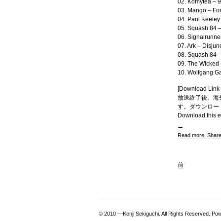
02. Komytea – 9
03. Mango – For
04. Paul Keeley 
05. Squash 84 –
06. Signalrunne
07. Ark – Disjun
08. Squash 84 –
09. The Wicked 
10. Wolfgang Ga
[Download Link 
放送終了後、海外
す。ダウンロード
Download this e
Read more, Shar
前
© 2010 —
Kenji Sekiguchi
. All Rights Reserved. P