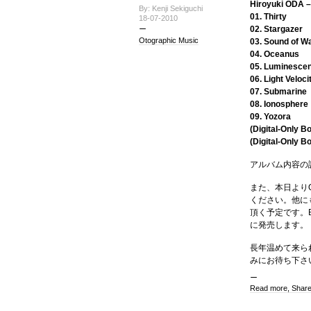
Hiroyuki ODA –
By: Kenji Sekiguchi
01. Thirty
18-07-2010
02. Stargazer
Otographic Music
03. Sound of W
04. Oceanus
05. Luminesce
06. Light Veloci
07. Submarine
08. Ionosphere
09. Yozora
(Digital-Only 
(Digital-Only 
アルバム内容の
また、本日よりOt
ください。他に
頂く予定です。Be
に発売します。
長年温めて来ら
みにお待ち下さ
Read more, Shar