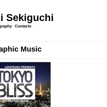
i Sekiguchi
graphy
Contacts
aphic Music