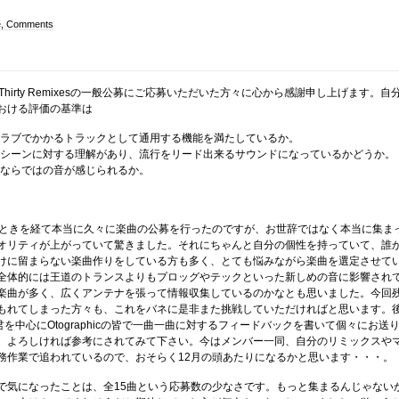
e, Comments
ODA – Thirty Remixesの一般公募にご応募いただいた方々に心から感謝申し上げます。自
おける評価の基準は
ィ:クラブでかかるトラックとして通用する機能を満たしているか。
最新のシーンに対する理解があり、流行をリード出来るサウンドになっているかどうか。
の人ならではの音が感じられるか。
sesのときを経て本当に久々に楽曲の公募を行ったのですが、お世辞ではなく本当に集ま
オリティが上がっていて驚きました。それにちゃんと自分の個性を持っていて、誰
けに留まらない楽曲作りをしている方も多く、とても悩みながら楽曲を選定させて
全体的には王道のトランスよりもプロッグやテックといった新しめの音に影響され
楽曲が多く、広くアンテナを張って情報収集しているのかなとも思いました。今回
もれてしまった方々も、これをバネに是非また挑戦していただければと思います。
o君を中心にOtographicの皆で一曲一曲に対するフィードバックを書いて個々にお送
、よろしければ参考にされてみて下さい。今はメンバー一同、自分のリミックスや
務作業で追われているので、おそらく12月の頭あたりになるかと思います・・・。
で気になったことは、全15曲という応募数の少なさです。もっと集まるんじゃない