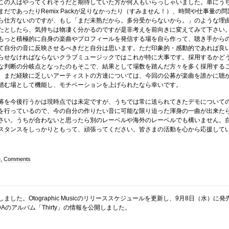
この人はやってくれそうだと期待していた方が何人もいらっしゃいました。単にう
だであったりRemix Packが足りなかったり（すみません！）、時間や仕事量の問
ら仕方ないのですが、もし「まだ未熟だから。多分受からないから。」のような理
たとしたら、気持ちは物凄く分かるのですが是非考えを前向きに変えてみて下さい
もっと積極的に自身の楽曲やプロフィールを発信する場を自ら作って、聴き手から
て自分の音に反映させるべきだと自分は思います。ただ印象的・感動的であれば良
らせなければならないクラブミュージックではこれが特に大事です。採用するかど
な判断の分岐点となったのもそこで、結果として場数を踏んだ方々を多く採用する
。まだ経験に乏しいアーティストの方達については、今回の公募が楽曲を誰かに聴
踏む場として機能し、モチベーションを上げられたなら幸いです。
募を今後行うかは現時点では未定ですが、うちでは常に送られてきたデモについて
を行っているので、今の自分の作りたい音に可能な限り迫った渾身の一曲が出来た
さい。うちが合わないと思ったら別のレーベルや海外のレーベルでも構いません。
スタンスをしっかりともって、頑張ってください。皆さまの活動を心から応援して
e, Comments
ました。Otographic Musicのリリーススケジュールを更新し、9月8日（水）に発
i ODAのアルバム「Thirty」の情報を公開しました。