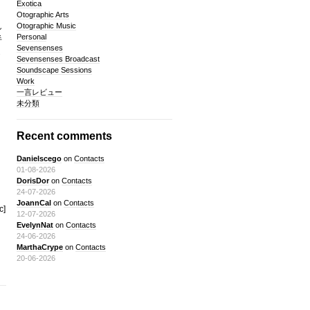
Exotica
Otographic Arts
し
Otographic Music
Personal
半
Sevensenses
ょ
Sevensenses Broadcast
Soundscape Sessions
Work
一言レビュー
未分類
Recent comments
Danielscego
on
Contacts
01-08-2026
DorisDor
on
Contacts
24-07-2026
JoannCal
on
Contacts
c]
12-07-2026
EvelynNat
on
Contacts
24-06-2026
MarthaCrype
on
Contacts
20-06-2026