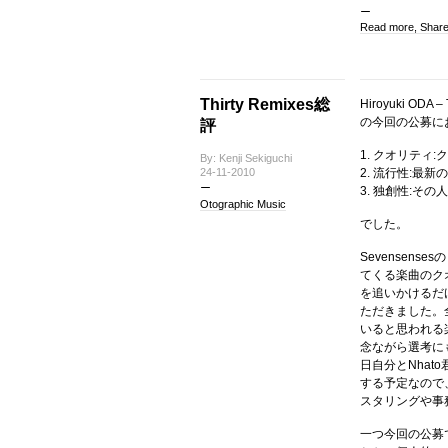
Read more, Shar
Thirty Remixes総
Hiroyuki 
の今回の公募に
評
1. クオリテ
By: Kenji Sekiguchi
24-11-2010
2. 流行性:
3. 独創性:そ
Otographic Music
でした。
Sevensen
てくる楽曲のク
を追いかけるだ
ただきました。
いると思われる
念ながら選考に
日自分とNhat
する予定なので
スタリングや事
一つ今回の公募