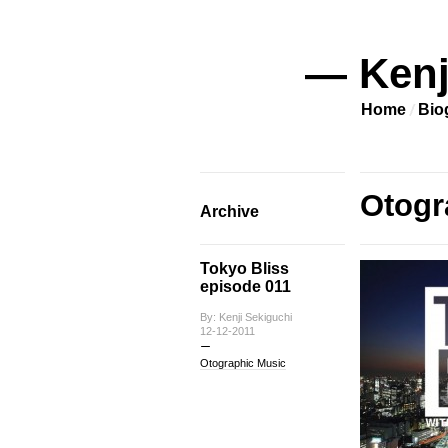
— Kenj
Home
Bio
Otogr
Archive
Tokyo Bliss
episode 011
By: Kenji Sekiguchi
12-12-2011
Otographic Music