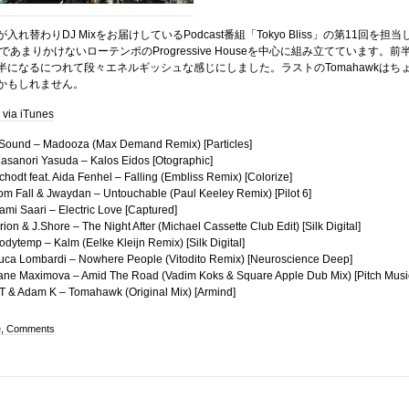
の皆が入れ替わりDJ Mixをお届けしているPodcast番組「Tokyo Bliss」の第11回を担当
であまりかけないローテンポのProgressive Houseを中心に組み立てています。前
半になるにつれて段々エネルギッシュな感じにしました。ラストのTomahawkはち
かもしれません。
x via iTunes
bSound – Madooza (Max Demand Remix) [Particles]
Masanori Yasuda – Kalos Eidos [Otographic]
chodt feat. Aida Fenhel – Falling (Embliss Remix) [Colorize]
Tom Fall & Jwaydan – Untouchable (Paul Keeley Remix) [Pilot 6]
ami Saari – Electric Love [Captured]
rion & J.Shore – The Night After (Michael Cassette Club Edit) [Silk Digital]
odytemp – Kalm (Eelke Kleijn Remix) [Silk Digital]
Luca Lombardi – Nowhere People (Vitodito Remix) [Neuroscience Deep]
Jane Maximova – Amid The Road (Vadim Koks & Square Apple Dub Mix) [Pitch Musi
BT & Adam K – Tomahawk (Original Mix) [Armind]
e, Comments