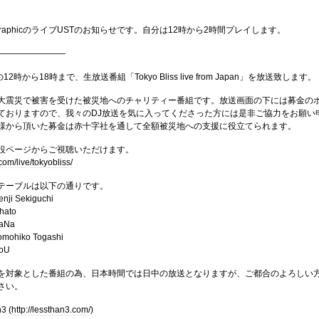
graphicのライブUSTのお知らせです。自分は12時から2時間プレイします。
————————
2時から18時まで、生放送番組「Tokyo Bliss live from Japan」を放送致します。
大震災で被害を受けた被災地へのチャリティー番組です。放送画面の下には募金の
ておりますので、我々のDJ放送を気に入ってくださった方には是非ご協力をお願い
様から頂いた募金は赤十字社を通して全額被災地への支援に役立てられます。
設ページからご視聴いただけます。
com/live/tokyobliss/
テーブルは以下の通りです。
enji Sekiguchi
hato
KaNa
omohiko Togashi
SoU
を対象とした番組の為、日本時間では日中の放送となりますが、ご都合のよろしい
さい。
3 (
http://lessthan3.com/
)