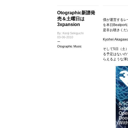
Otographic新譜発
売＆土曜日は
僕が運営するレーベルO
3xpansion
を本日Beatpo
是非お聴きくだ
By: Kenji Sekiguchi
03-06-2010
Kyohei Akagawa 
Otographic Music
そして5日（土）
る予定はないの
らえるような渾