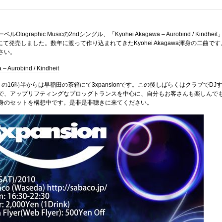
tographic Musicの2ndシングル、「Kyohei Akagawa – Aurobind / Kindheit
rtにて発売しました。数年に渡って作り込まれてきたKyohei Akagawa渾身の二曲です
さい。
– Aurobind / Kindheit
の16時半からは早稲田の茶箱にて3xpansionです。この後しばらくはクラブでDJ
で、アップリフティングなプロッグトランスを中心に、自分もお客さんも楽しんで
身のセットを構想中です。是非是非聴きに来てください。