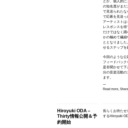
とか、個人的に
の知名度がまだま
で見送られたな
で応募を見送っ
アーティストは
レスポンスを得
だけではなく踊
かの極めて繊細
ととなりました
せるステップを
今回のような公
フィードバック
是非聞かせて下
分の音楽活動の
ます。
Read more, Shar
Hiroyuki ODA –
長らくお待たせし
Thirty情報公開＆予
するHiroyuk
約開始