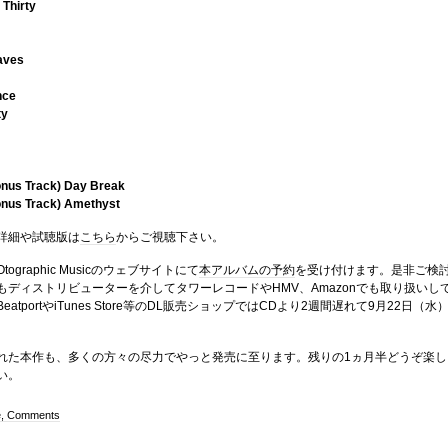
 Thirty
aves
nce
ty
Bonus Track) Day Break
Bonus Track) Amethyst
詳細や試聴版は
こちら
からご視聴下さい。
ographic Musicのウェブサイトにて
本アルバムの予約
を受け付けます。是非ご検
もディストリビューターを介してタワーレコードやHMV、Amazonでも取り扱いし
atportやiTunes Store等のDL販売ショップではCDより2週間遅れて9月22日（水
れた本作も、多くの方々の尽力でやっと発売に至ります。残りの1ヵ月半どうぞ楽し
い。
e, Comments