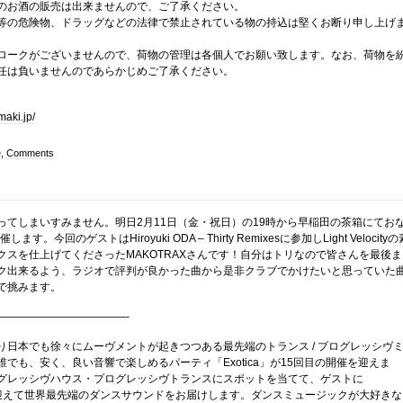
のお酒の販売は出来ませんので、ご了承ください。
等の危険物、ドラッグなどの法律で禁止されている物の持込は堅くお断り申し上げ
ロークがございませんので、荷物の管理は各個人でお願い致します。なお、荷物を
任は負いませんのであらかじめご了承ください。
maki.jp/
e, Comments
ってしまいすみません。明日2月11日（金・祝日）の19時から早稲田の茶箱にてお
催します。今回のゲストはHiroyuki ODA – Thirty Remixesに参加しLight Velocityの
クスを仕上げてくださったMAKOTRAXさんです！自分はトリなので皆さんを最後ま
ク出来るよう、ラジオで評判が良かった曲から是非クラブでかけたいと思っていた
で挑みます。
————————————-
り日本でも徐々にムーヴメントが起きつつある最先端のトランス / プログレッシヴ
でも、安く、良い音響で楽しめるパーティ「Exotica」が15回目の開催を迎えま
グレッシヴハウス・プログレッシヴトランスにスポットを当てて、ゲストに
Xを迎えて世界最先端のダンスサウンドをお届けします。ダンスミュージックが大好きな