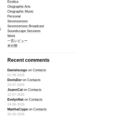
Exotica
Otographic Arts
ず
Otographic Music
Personal
Sevensenses
Sevensenses Broadcast
お
Soundscape Sessions
Work
一言レビュー
未分類
Recent comments
Danielscego
on
Contacts
01-08-2026
DorisDor
on
Contacts
24-07-2026
JoannCal
on
Contacts
12-07-2026
EvelynNat
on
Contacts
24-06-2026
MarthaCrype
on
Contacts
20-06-2026