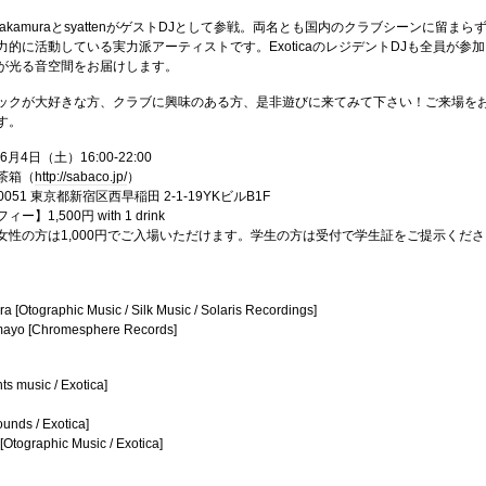
 NakamuraとsyattenがゲストDJとして参戦。両名とも国内のクラブシーンに留まら
的に活動している実力派アーティストです。ExoticaのレジデントDJも全員が参加
が光る音空間をお届けします。
ックが大好きな方、クラブに興味のある方、是非遊びに来てみて下さい！ご来場を
す。
月4日（土）16:00-22:00
茶箱（
http://sabaco.jp/
）
1 東京都新宿区西早稲田 2-1-19YKビルB1F
1,500円 with 1 drink
女性の方は1,000円でご入場いただけます。学生の方は受付で学生証をご提示くださ
 [Otographic Music / Silk Music / Solaris Recordings]
amayo [Chromesphere Records]
ts music / Exotica]
unds / Exotica]
[Otographic Music / Exotica]