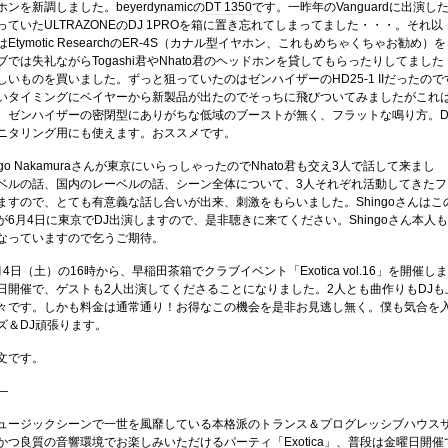
を新調しました。beyerdynamicの
DT 1350
です。一昨年のVanguardに出演し
ていたULTRAZONEのDJ 1PROを箱に置き忘れてしまってました・・・。それ以
tymotic ResearchのER-4S（カナル型イヤホン、これもめちゃくちゃお勧め）を
では失礼ながらTogashi君やNhato君のヘッドホンを貸してもらったりしてました
いものを買いました。ずっと狙っていたのはゼンハイザーのHD25-1 IIだったので
いタイミングにベイヤーから新製品が出たのでそっちに飛びついてみましたがこれ
。ゼンハイザーの密閉型にありがちな低域のブーストが無く、フラットな鳴り方。D
ニタリング用にも使えます。おススメです。
ngo Nakamuraさんが東京にいらっしゃったのでNhato君も交え3人で話して来まし
ベルの話、国内のレーベルの話、シーン全体について、3人それぞれ活動してきたフ
ますので、とても有意義な話し合いが出来、刺激をもらいました。Shingoさんはこ
6月4日に東京でDJ出演しますので、是非聴きに来てください。Shingoさん本人も
なっていますので乞うご期待。
4日（土）の16時から、早稲田茶箱でクラブイベント「Exotica vol.16」を開催しま
日開催で、ゲストも2人出演してくださることになりました。2人とも曲作りもDJも
々です。しかも料金は通常通り！お得なこの機会を是非お見逃し無く。僕も気合を
ズ＆DJ頑張ります。
文です。
—
ュージックシーンで一世を風靡している本格派のトランス＆プログレッシブハウス
かつ良質の音響環境でお楽しみいただけるパーティ「Exotica」、普段は金曜日開催