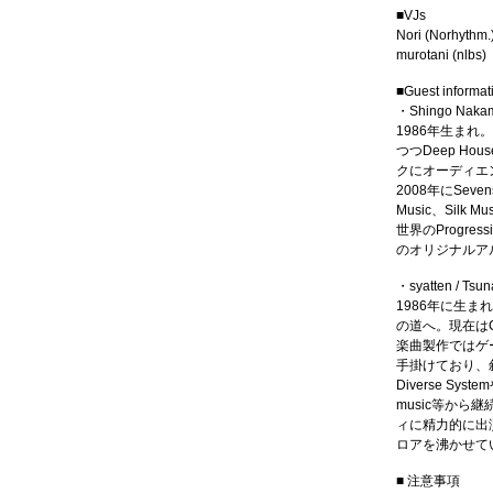
■VJs
Nori (Norhythm.
murotani (nlbs)
■Guest informat
・Shingo Naka
1986年生まれ。
つつDeep Hou
クにオーディエ
2008年にSeven
Music、Sil
世界のProgre
のオリジナルアル
・syatten / Tsu
1986年に生ま
の道へ。現在は
楽曲製作ではゲ
手掛けており、
Diverse System
music等から
ィに精力的に出演。P
ロアを沸かせて
■ 注意事項