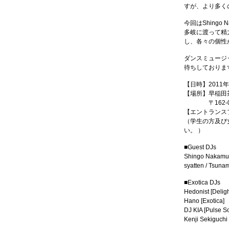
すが、より多く
今回はShingo
多岐に渡って精力
し、各々の個性
ダンスミュージ
待ちしておりま
【日時】2011年6
【場所】早稲田
〒162-005
【エントランスフィー】
（学生の方及び
い。 ）
■Guest DJs
Shingo Nakamura
syatten / Tsun
■Exotica DJs
Hedonist [Deligh
Hano [Exotica]
DJ KIA [Pulse So
Kenji Sekiguchi 