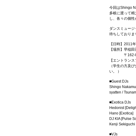
今回はShingo
多岐に渡って精力
し、各々の個性
ダンスミュージ
待ちしておりま
【日時】2011年6
【場所】早稲田
〒162-005
【エントランスフィー】
（学生の方及び
い。 ）
■Guest DJs
Shingo Nakamura
syatten / Tsun
■Exotica DJs
Hedonist [Deligh
Hano [Exotica]
DJ KIA [Pulse So
Kenji Sekiguchi 
■VJs