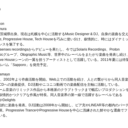
)
ion
mura
茨城県出身。現在は札幌を中心に活動するMusic Designer & DJ。自身の楽曲を交
se, Progressive House, Tech Houseを巧みに使い分け、叙情的に、時にはダイナミ
ンスを魅了する。
senses recordingsからデビューを果たし、今ではSolaris Recordings、Proton
k Musicグループ、Otographic Music等、世界中のレーベルをまたがり楽曲を発表し続け
ssive Houseシーンの一翼を担うアーティストとして活躍している。2011年夏には待
バム「Sapporo」を発売予定。
namayo
れ、2002年より作曲活動を開始。Web上での活動を続け、人との繋がりから同人音
CDへの楽曲提供、DJ活動やニコニコ動画での楽曲配信を主軸に活動している。
ーム音楽のリミックス作品から本格派のクラブトラックまで幅広いプロダクション
叙情的かつクリアな作風が特長。同人音楽界の第一線で活躍するレーベルである
やDelights
継続的に楽曲を発表。DJ活動は2008年から開始し、ビア充やLINEAR等の都内のパー
rogressive TranceやProgressive Houseを中心に洗練された鮮やかな選曲でフ
いる。