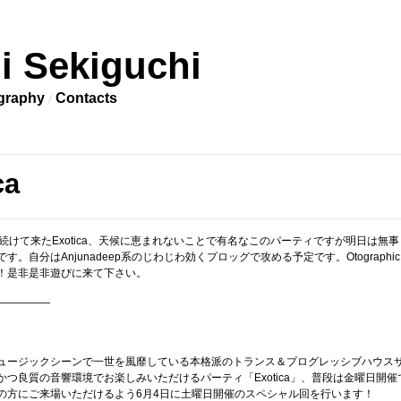
i Sekiguchi
graphy
Contacts
ca
続けて来たExotica、天候に恵まれないことで有名なこのパーティですが明日は無事
す。自分はAnjunadeep系のじわじわ効くプロッグで攻める予定です。Otographic
！是非是非遊びに来て下さい。
—————
ュージックシーンで一世を風靡している本格派のトランス＆プログレッシブハウス
かつ良質の音響環境でお楽しみいただけるパーティ「Exotica」、普段は金曜日開催
の方にご来場いただけるよう6月4日に土曜日開催のスペシャル回を行います！