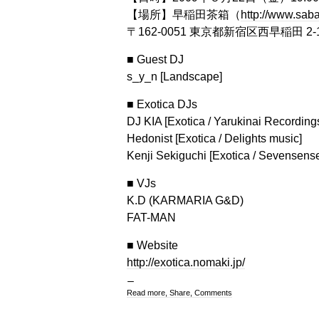
【場所】早稲田茶箱（
http://www.saba
〒162-0051 東京都新宿区西早稲田 2-1
■ Guest DJ
s_y_n [Landscape]
■ Exotica DJs
DJ KIA [Exotica / Yarukinai Recording
Hedonist [Exotica / Delights music]
Kenji Sekiguchi [Exotica / Sevensense
■ VJs
K.D (KARMARIA G&D)
FAT-MAN
■ Website
http://exotica.nomaki.jp/
Read more, Share, Comments