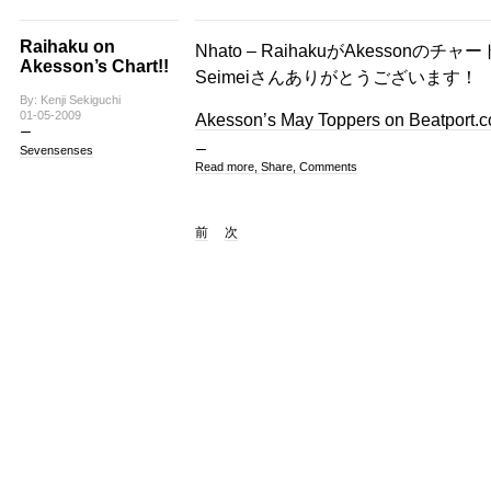
Raihaku on
Nhato – RaihakuがAkesso
Akesson’s Chart!!
Seimeiさんありがとうございます！
By: Kenji Sekiguchi
01-05-2009
Akesson’s May Toppers on Beatport.
Sevensenses
Read more, Share, Comments
前
次