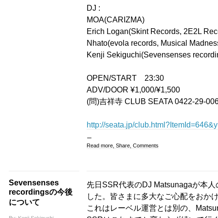
DJ :
MOA(CARIZMA)
Erich Logan(Skint Records, 2E2L Rec
Nhato(evola records, Musical Madnes
Kenji Sekiguchi(Sevensenses record
OPEN/START 23:30
ADV/DOOR ¥1,000/¥1,500
(問)吉祥寺 CLUB SEATA 0422-29-0061
http://seata.jp/club.html?ItemId=6
Read more, Share, Comments
Sevensenses
先日SSR代表のDJ Matsunagaが本
recordingsの今後
した。皆さまに多大なご心配をおか
について
これはレーベル運営とは別の、Mats