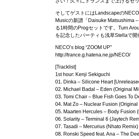
さい！久々にトランスまで上げるセ
そしてゲストにはLandscapeのNEC
Musicの新譜「Daisuke Matsushima –
る1時間のProgセットです。Turn A
を記念したパーティも浅草Stellaで
NECO’s blog “ZOOM UP”
http://trance.g.hatena.ne.jp/NECO/
[Tracklist]
1st hour: Kenji Sekiguchi
01. Dinka – Silicone Heart [Unreleased
02. Michael Badal – Eden (Original Mi
03. Tomi Chair – Blue Fish Goes To
04. Mat Zo – Nuclear Fusion (Original
05. Maarten Hercules – Body Fusion (B
06. Solarity – Terminal 6 (Jaytech Re
07. Tasadi – Mercurius (Nhato Remix)
08. Ronski Speed feat. Ana – The De