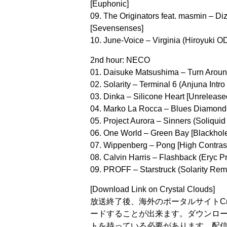
[Euphonic]
09. The Originators feat. masmin – D
[Sevensenses]
10. June-Voice – Virginia (Hiroyuki 
2nd hour: NECO
01. Daisuke Matsushima – Turn Arou
02. Solarity – Terminal 6 (Anjuna Intr
03. Dinka – Silicone Heart [Unreleased
04. Marko La Rocca – Blues Diamond (
05. Project Aurora – Sinners (Soliqui
06. One World – Green Bay [Blackhole
07. Wippenberg – Pong [High Contrast
08. Calvin Harris – Flashback (Eryc Pr
09. PROFF – Starstruck (Solarity Remi
[Download Link on Crystal Clouds]
放送終了後、海外のポータルサイトCrys
ードすることが出来ます。ダウンロードの際
トを持っている必要があります。配