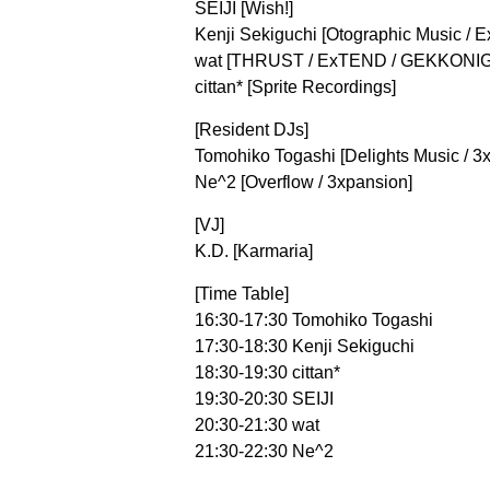
SEIJI [Wish!]
Kenji Sekiguchi [Otographic Music / Ex
wat [THRUST / ExTEND / GEKKONI
cittan* [Sprite Recordings]
[Resident DJs]
Tomohiko Togashi [Delights Music / 3
Ne^2 [Overflow / 3xpansion]
[VJ]
K.D. [Karmaria]
[Time Table]
16:30-17:30 Tomohiko Togashi
17:30-18:30 Kenji Sekiguchi
18:30-19:30 cittan*
19:30-20:30 SEIJI
20:30-21:30 wat
21:30-22:30 Ne^2