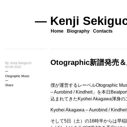
— Kenji Sekiguc
Home
Biography
Contacts
Otographic新譜発売＆
By: Kenji Sekiguchi
03-06-2010
Otographic Music
僕が運営するレーベルOtographic Mus
Share
– Aurobind / Kindheit」を本
込まれてきたKyohei Akagawa
Kyohei Akagawa – Aurobind / Kindhei
そして5日（土）の16時半からは早稲田