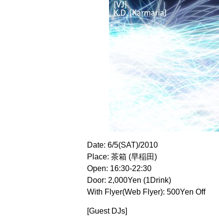
Date: 6/5(SAT)/2010
Place:
茶箱 (早稲田)
Open: 16:30-22:30
Door: 2,000Yen (1Drink)
With Flyer(Web Flyer): 500Yen Off
[Guest DJs]